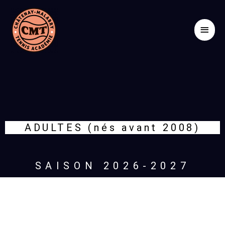
Aller
Men
au
contenu
princ
ADULTES (nés avant 2008)
SAISON 2026-2027