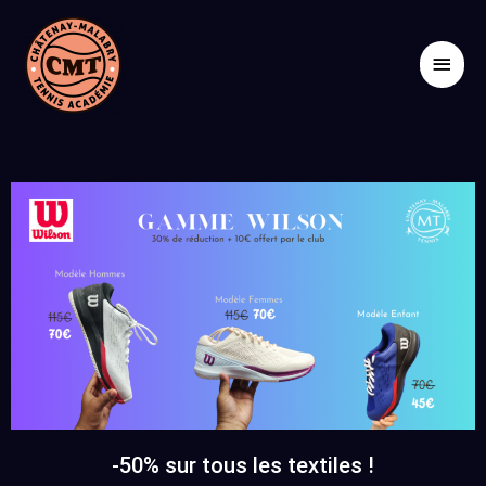
Aller
Men
au
contenu
princ
-50% sur tous les textiles !