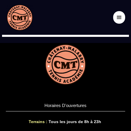
Aller
Men
au
Accueil
Offres du moment
contenu
princ
Offres du moment
Horaires D'ouvertures
Terrains :
Tous les jours de 8h à 23h