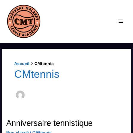
Aller
Men
au
contenu
princ
Accueil
CMtennis
CMtennis
Anniversaire
Anniversaire tennistique
tennistique
Non classé
/
CMtennis