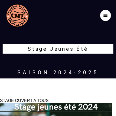
Aller
Men
au
contenu
princ
Stage Jeunes Été
SAISON 2024-2025
STAGE OUVERT A TOUS